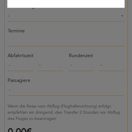
Bestimmung
-
Termine
Abfahrtszeit
Rundenzeit
Passagiere
Wenn die Reise vom Abflug (Flughafenrichtung) erfolgt,
empfehlen wir dringend, den Transfer 3 Stunden vor Abflug
des Fluges zu beantragen