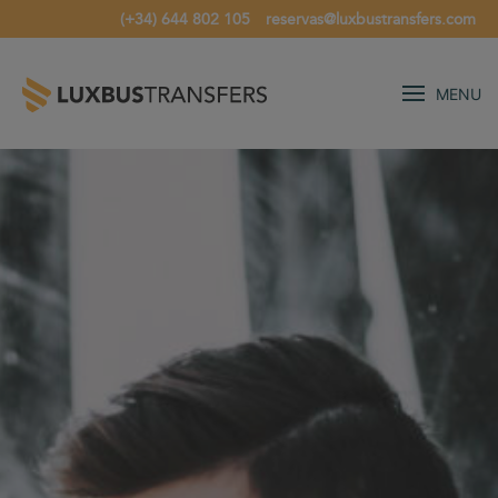
(+34) 644 802 105
reservas@luxbustransfers.com
MENU