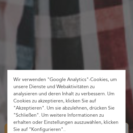
Wir verwenden "Google Analytics"-Cookies, um
unsere Dienste und Webaktivitäten zu
analysieren und deren Inhalt zu verbessern. Um
Cookies zu akzeptieren, klicken Sie auf
"Akzeptieren". Um sie abzulehnen, drücken Sie
"Schließen". Um weitere Informationen zu
erhalten oder Einstellungen auszuwählen, klicken
Hin-und Rückfahrt
Sie auf "Konfigurieren"..