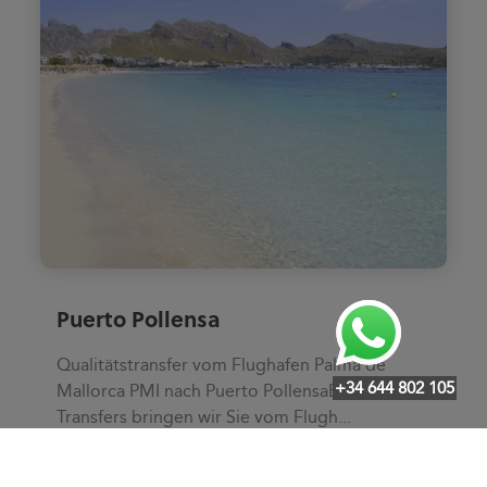
Puerto Pollensa
Qualitätstransfer vom Flughafen Palma de
+34 644 802 105
Mallorca PMI nach Puerto PollensaBei LuxBus
Transfers bringen wir Sie vom Flugh...
Siehe Zone