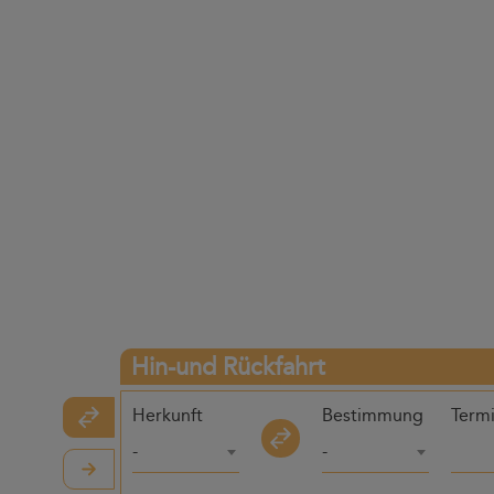
Hin-und Rückfahrt
Herkunft
Bestimmung
Term
-
-