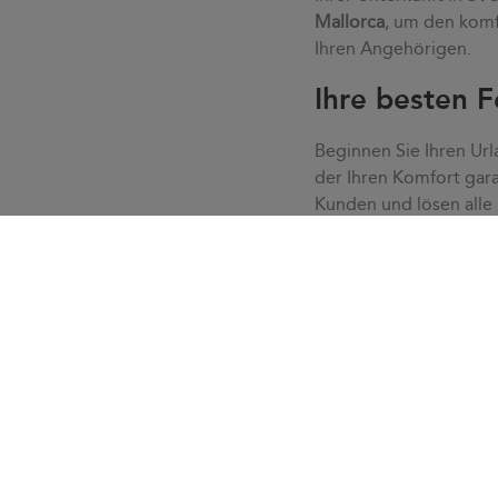
Mallorca
, um den komf
Ihren Angehörigen.
Ihre besten F
Beginnen Sie Ihren Url
der Ihren Komfort gara
Kunden und lösen alle
Ruhe, ohne Eile oder S
lösen mit unserem Kund