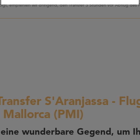
olgt, empfehlen wir dringend, den Transfer 3 Stunden vor Abflug des 
Transfer S'Aranjassa - Fl
 Mallorca (PMI)
 eine wunderbare Gegend, um Ih