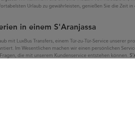
ortabelsten Urlaub zu gewährleisten, genießen Sie die Zeit in
erien in einem S'Aranjassa
aub mit LuxBus Transfers, einem Tür-zu-Tür-Service unserer pro
ntiert. Im Wesentlichen machen wir einen persönlichen Servic
 Fragen, die mit unserem Kundenservice entstehen können.
S'
tress. Dank eines
individuellen Service
passen wir uns Ihren B
enservice schnell alle Zweifel, die auftreten können.