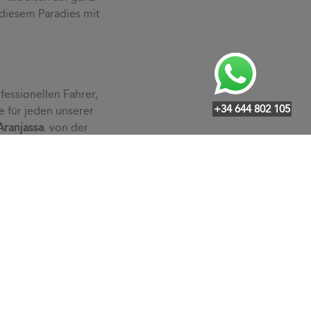
 diesem Paradies mit
fessionellen Fahrer,
+34 644 802 105
e für jeden unserer
Aranjassa
. von der
edürfnissen an und