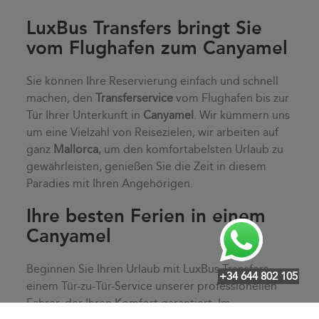
LuxBus Transfers bringt Sie
vom Flughafen zum Canyamel
Sie können Ihre Reservierung einfach und schnell
machen, den
Transferservice
vom Flughafen bis zur
Tür Ihrer Unterkunft in
Canyamel
. Wir kümmern uns
um eine Vielzahl von Reisezielen, wir arbeiten auf
ganz
Mallorca
, um den komfortabelsten Urlaub zu
gewährleisten, genießen Sie die Zeit in diesem
Paradies mit Ihren Angehörigen.
Ihre besten Ferien in einem
Canyamel
Beginnen Sie Ihren Urlaub mit LuxBus Transfers,
+34 644 802 105
einem Tür-zu-Tür-Service unserer professionellen
Fahrer, der Ihren Komfort garantiert. Im