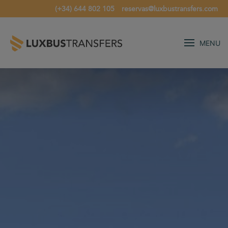
(+34) 644 802 105
reservas@luxbustransfers.com
MENU