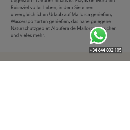
begeistern. Darüber hinaus ist Playas de Muro ein
Reiseziel voller Leben, in dem Sie einen
unvergleichlichen Urlaub auf Mallorca genießen,
Wassersportarten genießen, das nahe gelegene
Naturschutzgebiet Albufera de Mallorca besuchen
und vieles mehr.
+34 644 802 105
Weitere interessante Ziele
·
·
·
·
·
·
Arenal
Alaró
Alcanada
Algaida
Andratx
Artà
Badia
·
·
·
·
·
Blava
Badia Gran
Binissalem
Buger
Bunyola
Cala Agulla
·
·
·
·
·
Cala Bona
Cala d'Or
Cala Ferrera
Cala Fornells
Cala
·
·
·
·
Llamps
Cala Llombards
Cala Major
Cala Marsal
Cala
·
·
·
·
Mendia
Cala Mesquida
Cala Millor
Cala Mondragó
Cala
·
·
·
·
Moreia
Cala Morlanda
Cala Murada
Cala Pi
Cala Ratjada
·
·
·
·
·
Cala San Vicente
Cala Santanyí
Cala Serena
Cala Vinyes