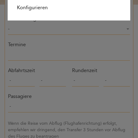
Konfigurieren
Bestimmung
-
Termine
Abfahrtszeit
Rundenzeit
Passagiere
Wenn die Reise vom Abflug (Flughafenrichtung) erfolgt,
empfehlen wir dringend, den Transfer 3 Stunden vor Abflug
des Fluges zu beantragen