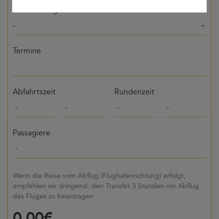
Bestimmung
-
Termine
Abfahrtszeit
Rundenzeit
Passagiere
Wenn die Reise vom Abflug (Flughafenrichtung) erfolgt,
empfehlen wir dringend, den Transfer 3 Stunden vor Abflug
des Fluges zu beantragen
0,00€