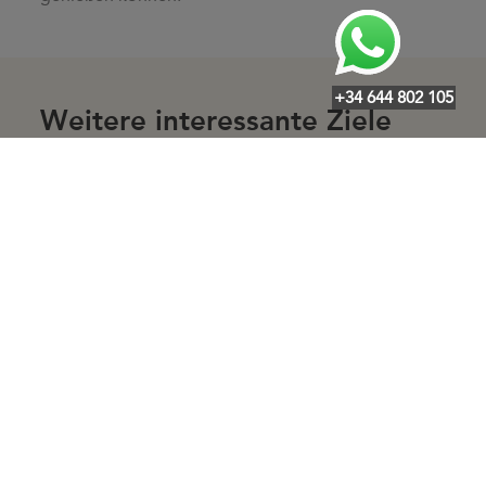
+34 644 802 105
Weitere interessante Ziele
·
·
·
·
·
·
Arenal
Alaró
Alcanada
Algaida
Andratx
Artà
Badia
·
·
·
·
·
Blava
Badia Gran
Binissalem
Buger
Bunyola
Cala Agulla
·
·
·
·
·
Cala Bona
Cala d'Or
Cala Ferrera
Cala Fornells
Cala
·
·
·
·
Llamps
Cala Llombards
Cala Major
Cala Marsal
Cala
·
·
·
·
Mendia
Cala Mesquida
Cala Millor
Cala Mondragó
Cala
·
·
·
·
Moreia
Cala Morlanda
Cala Murada
Cala Pi
Cala Ratjada
·
·
·
·
·
Cala San Vicente
Cala Santanyí
Cala Serena
Cala Vinyes
·
·
·
·
Calas de Mallorca
Calonge
Calvià
Camp de Mar
·
·
·
·
·
Campanet
Campos
Can Pastilla
Canyamel
Capdepera
·
·
·
Cas Català
Cas Concos
Cielo de Bonaire
Colonia de Sant
·
·
·
·
Jordi
Colònia de Sant Pere
Consell
Costa de la Calma
·
·
·
·
Costa de los Pinos
Costa den Blanes
Costitx
Crestatx