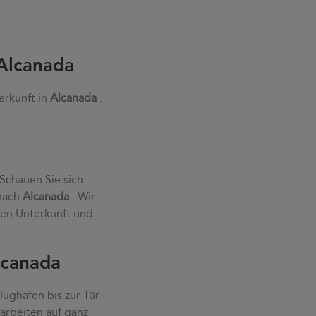
 Alcanada
erkunft in
Alcanada
.
a
 Schauen Sie sich
 nach
Alcanada
. Wir
ten Unterkunft und
lcanada
ughafen bis zur Tür
 arbeiten auf ganz