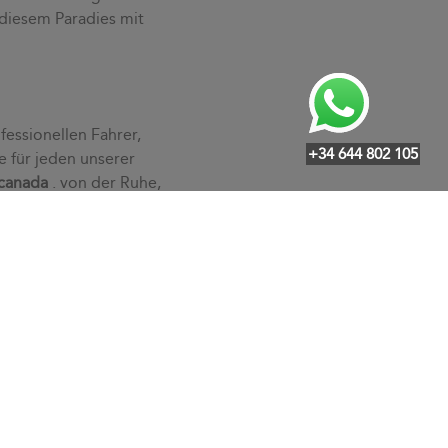
 diesem Paradies mit
fessionellen Fahrer,
+34 644 802 105
e für jeden unserer
canada
. von der Ruhe,
ssen an und lösen mit