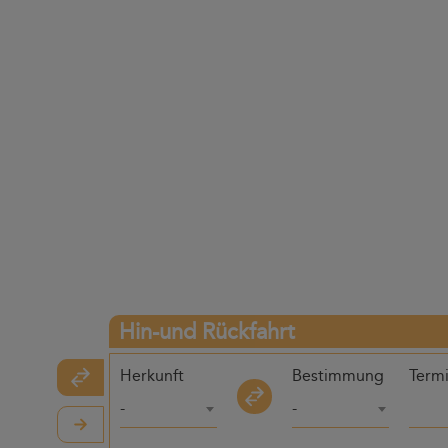
Hin-und Rückfahrt
Herkunft
Bestimmung
Term
-
-