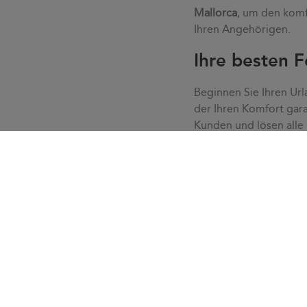
Mallorca
, um den komf
Ihren Angehörigen.
Ihre besten F
Beginnen Sie Ihren Url
der Ihren Komfort gara
Kunden und lösen alle
ohne Eile oder Stress.
unserem Kundenservice 