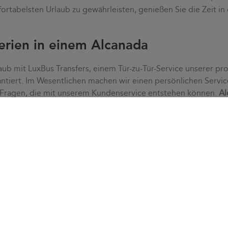
ortabelsten Urlaub zu gewährleisten, genießen Sie die Zeit in
erien in einem Alcanada
aub mit LuxBus Transfers, einem Tür-zu-Tür-Service unserer pro
ntiert. Im Wesentlichen machen wir einen persönlichen Servic
 Fragen, die mit unserem Kundenservice entstehen können.
Al
 Dank eines
individuellen Service
passen wir uns Ihren Bedürfni
schnell alle Zweifel, die auftreten können.