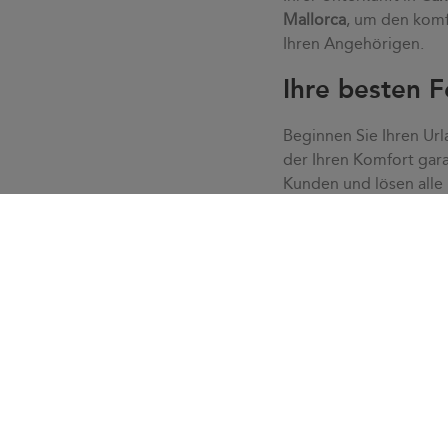
Mallorca
, um den komf
Ihren Angehörigen.
Ihre besten F
Beginnen Sie Ihren Url
der Ihren Komfort gara
Kunden und lösen alle
Ruhe, ohne Eile oder S
lösen mit unserem Kund