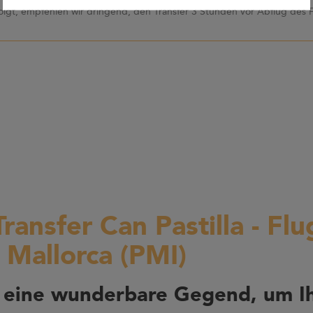
olgt, empfehlen wir dringend, den Transfer 3 Stunden vor Abflug des 
Transfer Can Pastilla - Fl
 Mallorca (PMI)
a eine wunderbare Gegend, um I