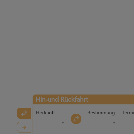
Hin-und Rückfahrt
Herkunft
Bestimmung
Term
-
-