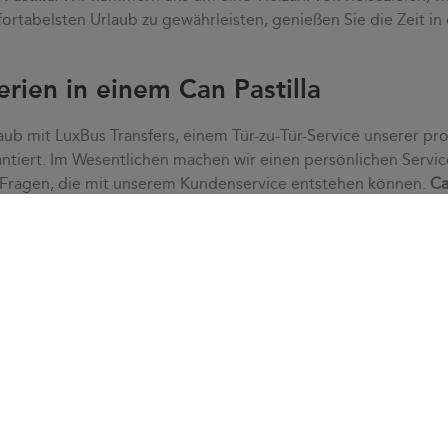
ortabelsten Urlaub zu gewährleisten, genießen Sie die Zeit in
erien in einem Can Pastilla
aub mit LuxBus Transfers, einem Tür-zu-Tür-Service unserer pro
ntiert. Im Wesentlichen machen wir einen persönlichen Servic
 Fragen, die mit unserem Kundenservice entstehen können.
Ca
tress. Dank eines
individuellen Service
passen wir uns Ihren B
enservice schnell alle Zweifel, die auftreten können.