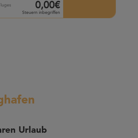
0,00€
Fluges
Steuern inbegriffen
ughafen
hren Urlaub