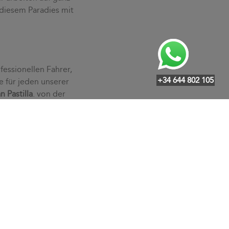
 diesem Paradies mit
fessionellen Fahrer,
+34 644 802 105
e für jeden unserer
n Pastilla
. von der
edürfnissen an und