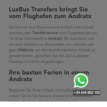
LuxBus Transfers bringt Sie
vom Flughafen zum Andratx
Sie können Ihre Reservierung einfach und schnell
machen, den
Transferservice
vom Flughafen bis zur
Tür Ihrer Unterkunft in
Andratx
. Wir kümmern uns
um eine Vielzahl von Reisezielen, wir arbeiten auf
ganz
Mallorca
, um den komfortabelsten Urlaub zu
gewährleisten, genießen Sie die Zeit in diesem
Paradies mit Ihren Angehörigen.
Ihre besten Ferien in einem
Andratx
Beginnen Sie Ihren Urlaub mit LuxBus Transfers,
+34 644 802 105
einem Tür-zu-Tür-Service unserer professionellen
Fahrer, der Ihren Komfort garantiert. Im