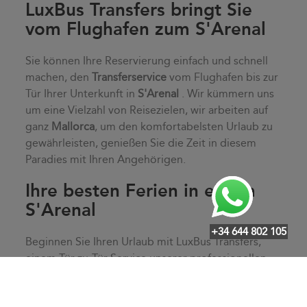
LuxBus Transfers bringt Sie
vom Flughafen zum S'Arenal
Sie können Ihre Reservierung einfach und schnell
machen, den
Transferservice
vom Flughafen bis zur
Tür Ihrer Unterkunft in
S'Arenal
. Wir kümmern uns
um eine Vielzahl von Reisezielen, wir arbeiten auf
ganz
Mallorca
, um den komfortabelsten Urlaub zu
gewährleisten, genießen Sie die Zeit in diesem
Paradies mit Ihren Angehörigen.
Ihre besten Ferien in einem
S'Arenal
+34 644 802 105
Beginnen Sie Ihren Urlaub mit LuxBus Transfers,
einem Tür-zu-Tür-Service unserer professionellen
Fahrer, der Ihren Komfort garantiert. Im
Wesentlichen machen wir einen persönlichen