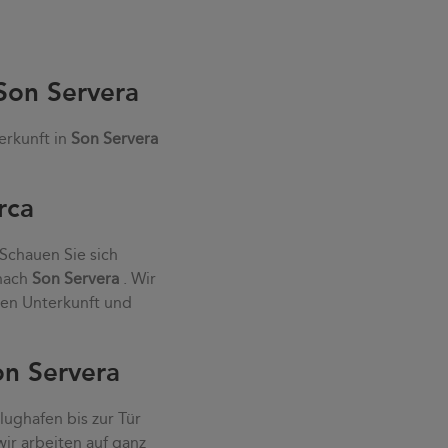
Son Servera
erkunft in
Son Servera
rca
 Schauen Sie sich
 nach
Son Servera
. Wir
ten Unterkunft und
on Servera
ughafen bis zur Tür
wir arbeiten auf ganz