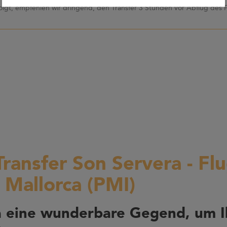
olgt, empfehlen wir dringend, den Transfer 3 Stunden vor Abflug des 
Transfer Son Servera - Fl
 Mallorca (PMI)
a eine wunderbare Gegend, um I