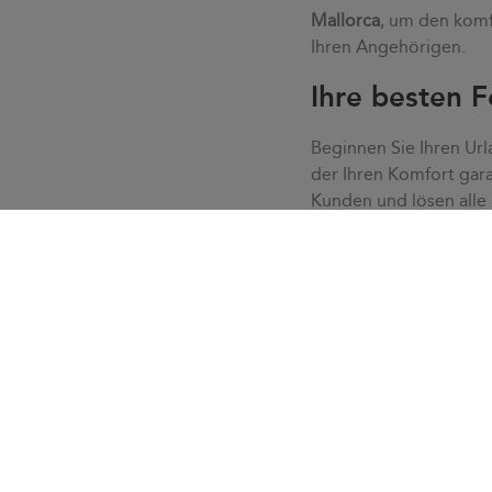
Mallorca
, um den komf
Ihren Angehörigen.
Ihre besten F
Beginnen Sie Ihren Url
der Ihren Komfort gara
Kunden und lösen alle
Ruhe, ohne Eile oder S
lösen mit unserem Kund