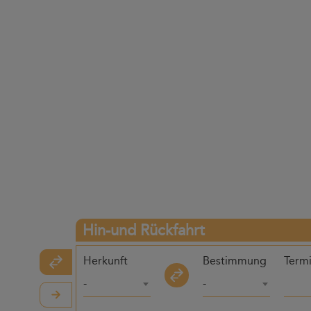
Hin-und Rückfahrt
Herkunft
Bestimmung
Term
-
-