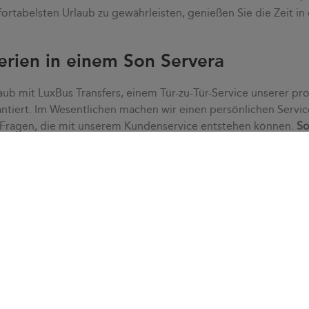
ortabelsten Urlaub zu gewährleisten, genießen Sie die Zeit in
erien in einem Son Servera
aub mit LuxBus Transfers, einem Tür-zu-Tür-Service unserer pro
ntiert. Im Wesentlichen machen wir einen persönlichen Servic
 Fragen, die mit unserem Kundenservice entstehen können.
So
tress. Dank eines
individuellen Service
passen wir uns Ihren B
enservice schnell alle Zweifel, die auftreten können.