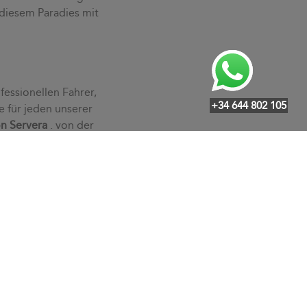
 diesem Paradies mit
fessionellen Fahrer,
+34 644 802 105
e für jeden unserer
n Servera
. von der
edürfnissen an und