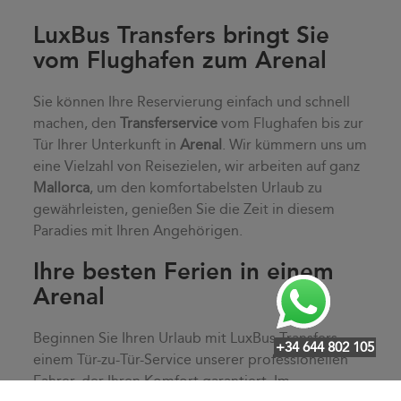
LuxBus Transfers bringt Sie
vom Flughafen zum Arenal
Sie können Ihre Reservierung einfach und schnell
machen, den
Transferservice
vom Flughafen bis zur
Tür Ihrer Unterkunft in
Arenal
. Wir kümmern uns um
eine Vielzahl von Reisezielen, wir arbeiten auf ganz
Mallorca
, um den komfortabelsten Urlaub zu
gewährleisten, genießen Sie die Zeit in diesem
Paradies mit Ihren Angehörigen.
Ihre besten Ferien in einem
Arenal
Beginnen Sie Ihren Urlaub mit LuxBus Transfers,
+34 644 802 105
einem Tür-zu-Tür-Service unserer professionellen
Fahrer, der Ihren Komfort garantiert. Im