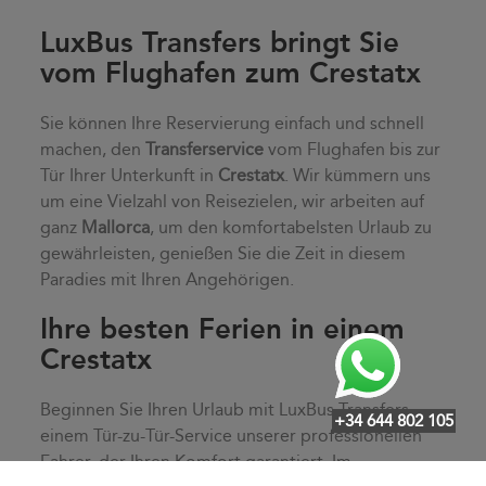
LuxBus Transfers bringt Sie
vom Flughafen zum Crestatx
Sie können Ihre Reservierung einfach und schnell
machen, den
Transferservice
vom Flughafen bis zur
Tür Ihrer Unterkunft in
Crestatx
. Wir kümmern uns
um eine Vielzahl von Reisezielen, wir arbeiten auf
ganz
Mallorca
, um den komfortabelsten Urlaub zu
gewährleisten, genießen Sie die Zeit in diesem
Paradies mit Ihren Angehörigen.
Ihre besten Ferien in einem
Crestatx
Beginnen Sie Ihren Urlaub mit LuxBus Transfers,
+34 644 802 105
einem Tür-zu-Tür-Service unserer professionellen
Fahrer, der Ihren Komfort garantiert. Im