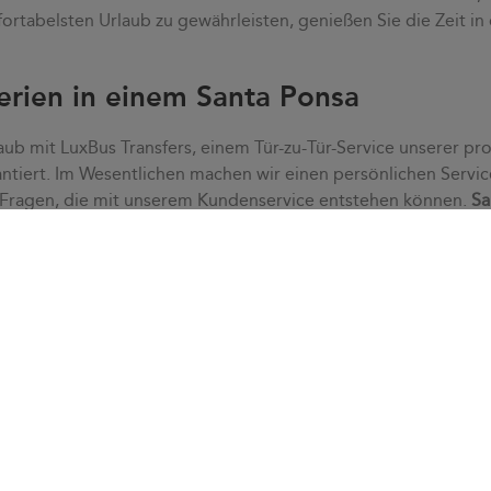
ortabelsten Urlaub zu gewährleisten, genießen Sie die Zeit in
erien in einem Santa Ponsa
aub mit LuxBus Transfers, einem Tür-zu-Tür-Service unserer pro
ntiert. Im Wesentlichen machen wir einen persönlichen Servic
 Fragen, die mit unserem Kundenservice entstehen können.
Sa
tress. Dank eines
individuellen Service
passen wir uns Ihren B
enservice schnell alle Zweifel, die auftreten können.