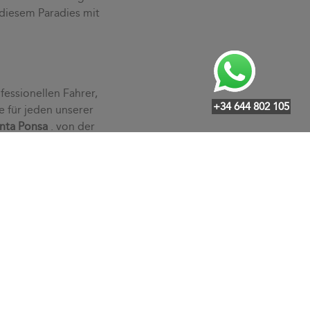
 diesem Paradies mit
fessionellen Fahrer,
+34 644 802 105
e für jeden unserer
nta Ponsa
. von der
edürfnissen an und