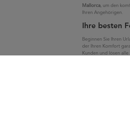
Mallorca
, um den komf
Ihren Angehörigen.
Ihre besten F
Beginnen Sie Ihren Url
der Ihren Komfort gara
Kunden und lösen alle
Ruhe, ohne Eile oder S
lösen mit unserem Kund