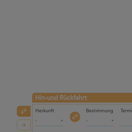
Hin-und Rückfahrt
Herkunft
Bestimmung
Term
-
-