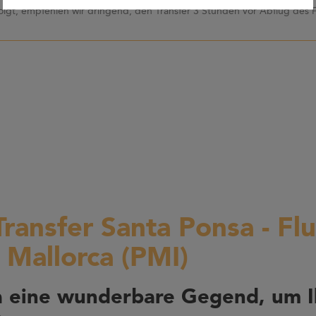
olgt, empfehlen wir dringend, den Transfer 3 Stunden vor Abflug des 
Transfer Santa Ponsa - Fl
 Mallorca (PMI)
a eine wunderbare Gegend, um I