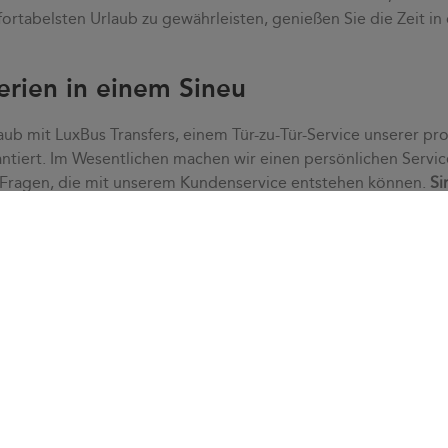
ortabelsten Urlaub zu gewährleisten, genießen Sie die Zeit in
erien in einem Sineu
aub mit LuxBus Transfers, einem Tür-zu-Tür-Service unserer pro
ntiert. Im Wesentlichen machen wir einen persönlichen Servic
 Fragen, die mit unserem Kundenservice entstehen können.
Si
 Dank eines
individuellen Service
passen wir uns Ihren Bedürfni
schnell alle Zweifel, die auftreten können.