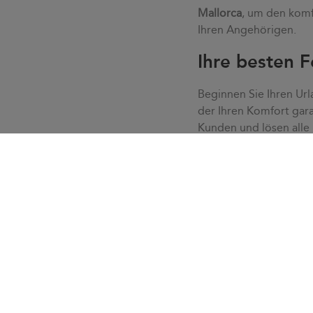
Mallorca
, um den komf
Ihren Angehörigen.
Ihre besten F
Beginnen Sie Ihren Url
der Ihren Komfort gara
Kunden und lösen alle
ohne Eile oder Stress.
unserem Kundenservice 