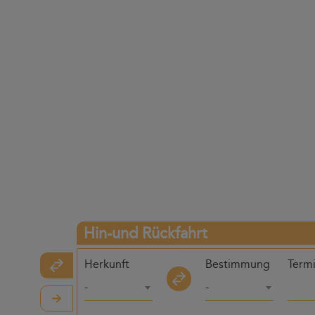
Hin-und Rückfahrt
Herkunft
Bestimmung
Term
-
-