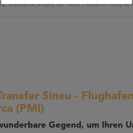
olgt, empfehlen wir dringend, den Transfer 3 Stunden vor Abflug des 
Transfer Sineu - Flughafe
rca (PMI)
 wunderbare Gegend, um Ihren U