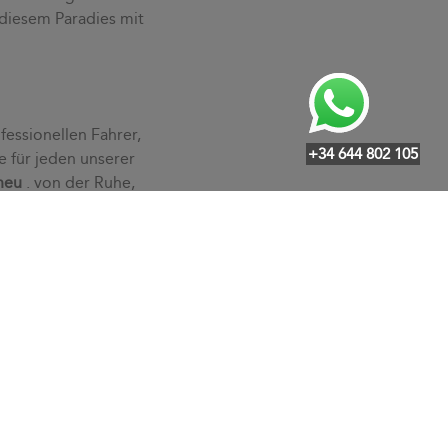
 diesem Paradies mit
fessionellen Fahrer,
+34 644 802 105
e für jeden unserer
neu
. von der Ruhe,
ssen an und lösen mit