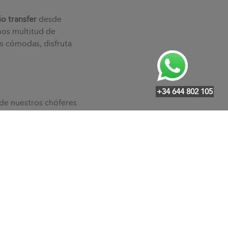
io transfer
desde
os multitud de
s cómodas, disfruta
+34 644 802 105
a de nuestros chóferes
nsfers para que vivas
s a tus necesidades
urgir de manera rápida