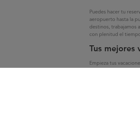
Puedes hacer tu reser
aeropuerto hasta la p
destinos, trabajamos 
con plenitud el tiempo
Tus mejores 
Empieza tus vacacion
profesionales garanti
tus
vacaciones en
Cam
gracias a un
servicio i
con nuestro servicio al