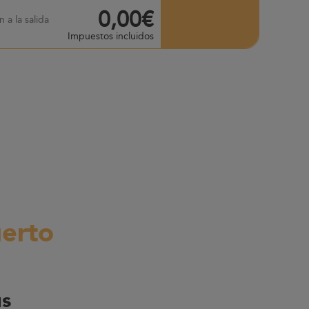
0,00€
 a la salida
Impuestos incluidos
uerto
us