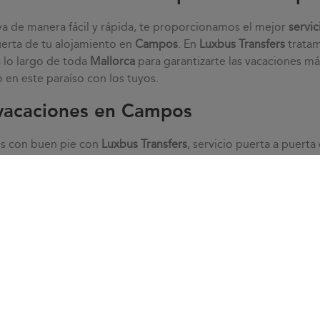
va de manera fácil y rápida, te proporcionamos el mejor
servic
uerta de tu alojamiento en
Campos
. En
Luxbus Transfers
tratam
a lo largo de toda
Mallorca
para garantizarte las vacaciones má
 en este paraíso con los tuyos.
vacaciones en Campos
es con buen pie con
Luxbus Transfers
, servicio puerta a puert
zan tu comodidad. Garantizamos la puntualidad de nuestros tra
pos
. desde la tranquilidad, sin prisas ni estrés. Nos adaptamo
ndividualizado
, solucionamos todas las dudas que te puedan s
 cliente.