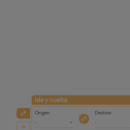
Ida y vuelta
Origen
Destino
-
-