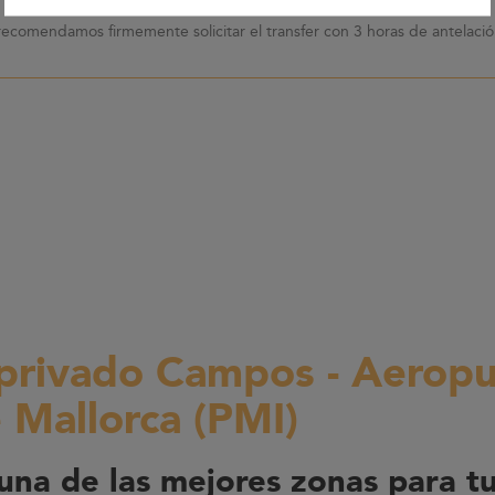
recomendamos firmemente solicitar el transfer con 3 horas de antelación
 privado Campos - Aerop
 Mallorca (PMI)
na de las mejores zonas para t