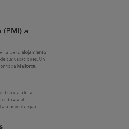
 (PMI) a
uerta de tu
alojamiento
de tus vacaciones. Un
por toda
Mallorca
.
 disfrutar de su
ort desde el
el alojamiento que
s