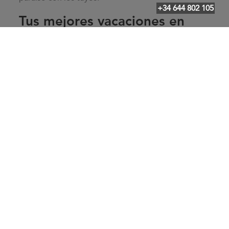
+34 644 802 105
Tus mejores vacaciones en
Mancor de la Vall
Empieza tus vacaciones con buen pie con
Luxbus
Transfers
, servicio puerta a puerta de nuestros
chóferes profesionales garantizan tu comodidad.
Garantizamos la puntualidad de nuestros transfers
para que vivas tus
vacaciones en
Mancor de la Vall
.
desde la tranquilidad, sin prisas ni estrés. Nos
adaptamos a tus necesidades gracias a un
servicio
individualizado
, solucionamos todas las dudas que
te puedan surgir de manera rápida con nuestro
servicio al cliente.