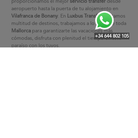
proporcionamos el mejor
servicio transfer
desde
aeropuerto hasta la puerta de tu alojamiento en
Vilafranca de Bonany
. En
Luxbus Transfers
tratamos
multitud de destinos, trabajamos a lo largo de toda
Mallorca
para garantizarte las vacaciones más
+34 644 802 105
cómodas, disfruta con plenitud el tiempo en este
paraíso con los tuyos.
Tus mejores vacaciones en
Vilafranca de Bonany
Empieza tus vacaciones con buen pie con
Luxbus
Transfers
, servicio puerta a puerta de nuestros
chóferes profesionales garantizan tu comodidad.
Garantizamos la puntualidad de nuestros transfers
para que vivas tus
vacaciones en
Vilafranca de
Bonany
. desde la tranquilidad, sin prisas ni estrés.
Nos adaptamos a tus necesidades gracias a un
servicio individualizado
, solucionamos todas las