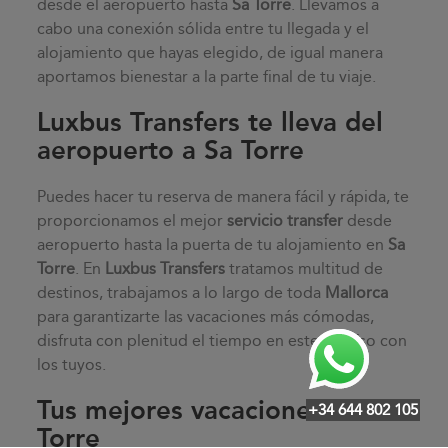
desde el aeropuerto hasta
Sa Torre
. Llevamos a
cabo una conexión sólida entre tu llegada y el
alojamiento que hayas elegido, de igual manera
aportamos bienestar a la parte final de tu viaje.
Luxbus Transfers te lleva del
aeropuerto a Sa Torre
Puedes hacer tu reserva de manera fácil y rápida, te
proporcionamos el mejor
servicio transfer
desde
aeropuerto hasta la puerta de tu alojamiento en
Sa
Torre
. En
Luxbus Transfers
tratamos multitud de
destinos, trabajamos a lo largo de toda
Mallorca
para garantizarte las vacaciones más cómodas,
disfruta con plenitud el tiempo en este paraíso con
los tuyos.
Tus mejores vacaciones en Sa
+34 644 802 105
Torre